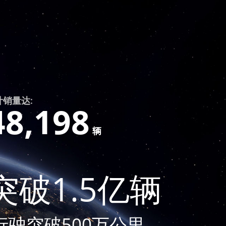
计销量达:
48,198
辆
破1.5亿辆
计行驶突破500万公里