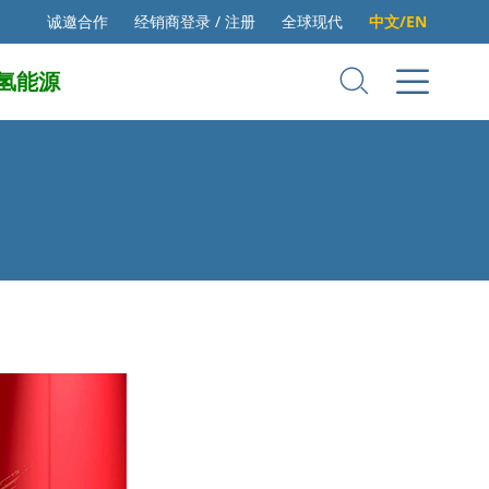
诚邀合作
经销商登录 / 注册
全球现代
中文/EN
氢能源
）